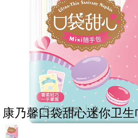
康乃馨口袋甜心迷你卫生巾2