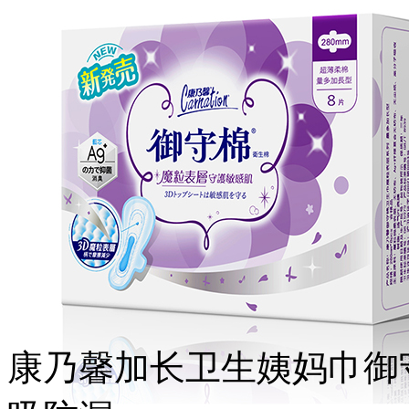
康乃馨加长卫生姨妈巾御守