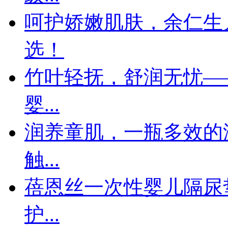
呵护娇嫩肌肤，余仁生
选！
竹叶轻抚，舒润无忧—
婴...
润养童肌，一瓶多效的
触...
蓓恩丝一次性婴儿隔尿
护...