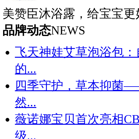
美赞臣沐浴露，给宝宝更
品牌动态
NEWS
飞天神娃艾草泡浴包：
的...
四季守护，草本抑菌—
然...
薇诺娜宝贝首次亮相CB
级...