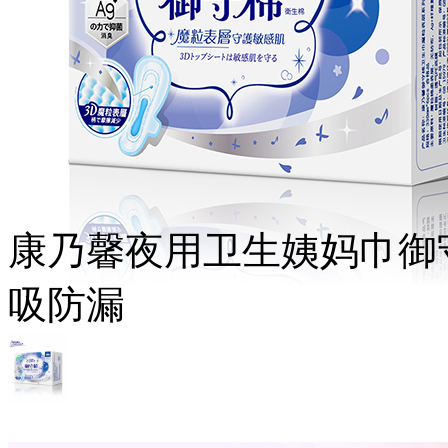
康乃馨夜用卫生姨妈巾御守
吸防漏