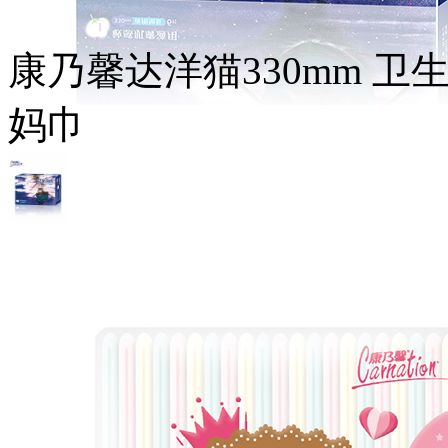
康乃馨达洋猫330mm 
妈巾