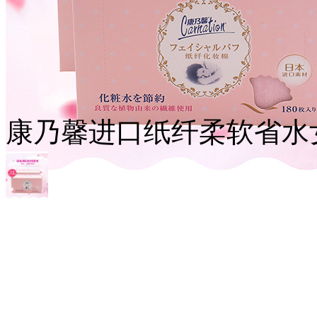
康乃馨进口纸纤柔软省水女