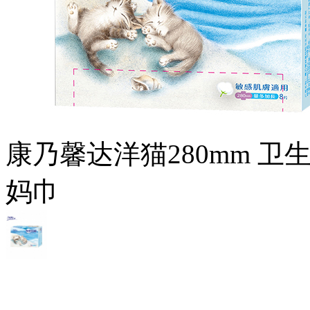
康乃馨达洋猫280mm 
妈巾