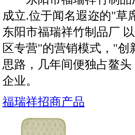
成立.位于闻名遐迩的"草
东阳市福瑞祥竹制品厂 以
区专营"的营销模式，"创
思路，几年间便独占鳌头
企业。
福瑞祥招商产品