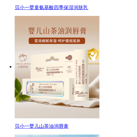
贝小一婴童氨基酸四季保湿润肤乳
贝小一婴儿山茶油润唇膏