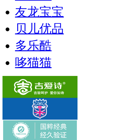
友龙宝宝
贝儿优品
多乐酷
哆猫猫