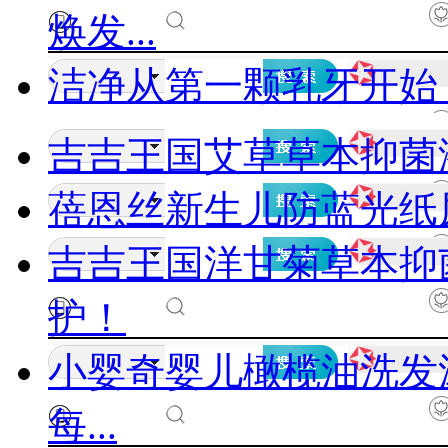
焕发...
洁净从第一颗乳牙开始
吉吉王国艾草草本抑菌
蓓恩丝新生儿防蓝光纸
吉吉王国洋甘菊草本抑
护！
小婴奇婴儿橄榄油洗发沐
每...