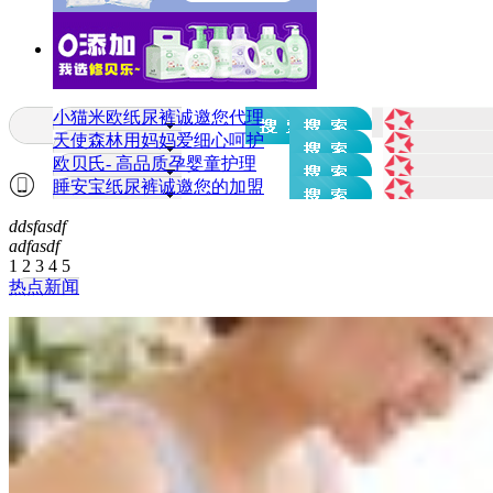
小猫米欧纸尿裤诚邀您代理
天使森林用妈妈爱细心呵护
欧贝氏- 高品质孕婴童护理
睡安宝纸尿裤诚邀您的加盟
ddsfasdf
adfasdf
1
2
3
4
5
热点新闻