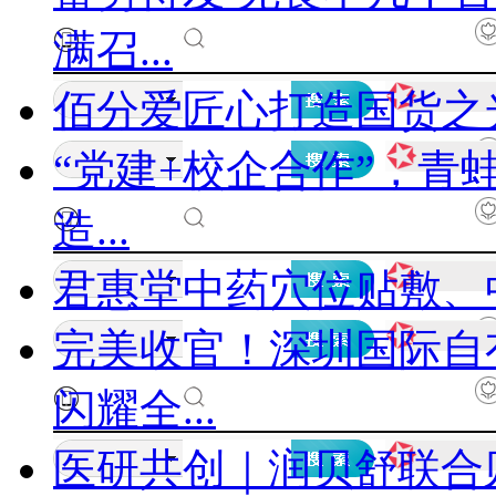
满召...
佰分爱匠心打造国货之
“党建+校企合作”，
造...
君惠堂中药穴位贴敷、
完美收官！深圳国际自
闪耀全...
医研共创｜润贝舒联合