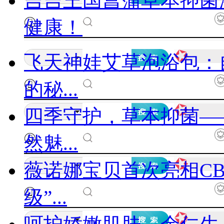
吉吉王国菖蒲草本抑菌
健康！
飞天神娃艾草泡浴包：
的秘...
四季守护，草本抑菌—
然魅...
薇诺娜宝贝首次亮相CB
级”...