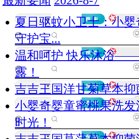
最新要闻
2026-8-7
夏日驱蚊小卫士：小婴
守护宝...
温和呵护 快乐沐浴—
露！
吉吉王国洋甘菊草本抑
小婴奇婴童蜜桃果洗发
时光！