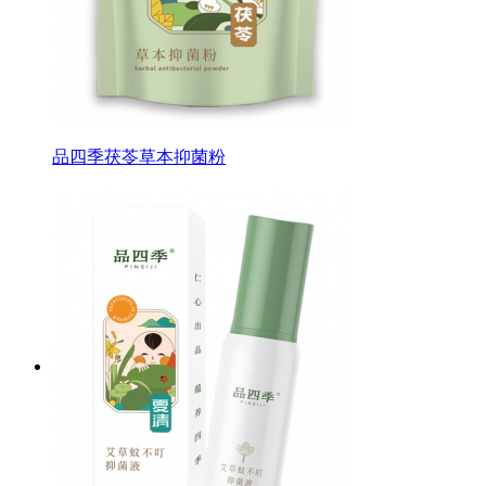
品四季茯苓草本抑菌粉