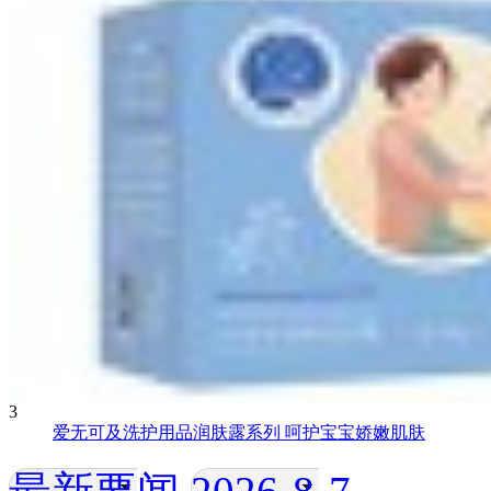
3
爱无可及洗护用品润肤露系列 呵护宝宝娇嫩肌肤