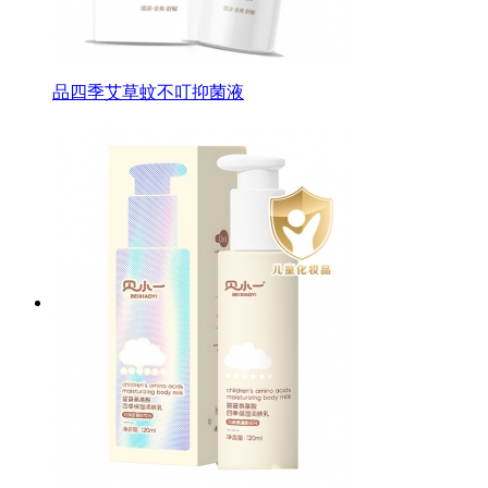
品四季艾草蚊不叮抑菌液