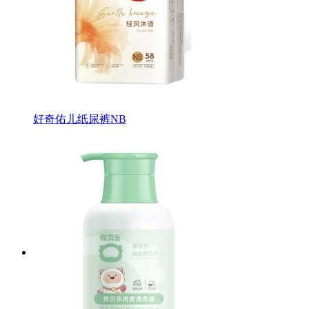
好奇佑儿纸尿裤NB