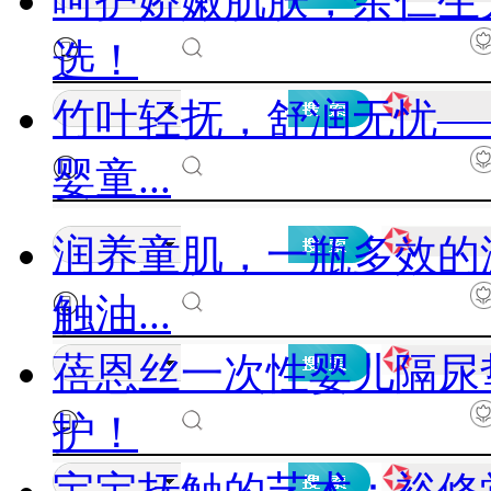
呵护娇嫩肌肤，余仁生
选！
竹叶轻抚，舒润无忧—
婴童...
润养童肌，一瓶多效的
触油...
蓓恩丝一次性婴儿隔尿
护！