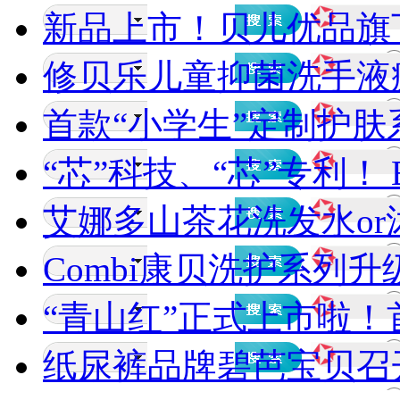
新品上市！贝儿优品旗下
修贝乐儿童抑菌洗手液疯狂
首款“小学生”定制护肤系
“芯”科技、“芯”专利！ B
艾娜多山茶花洗发水or沐
Combi康贝洗护系列
“青山红”正式上市啦！首款
纸尿裤品牌碧芭宝贝召开