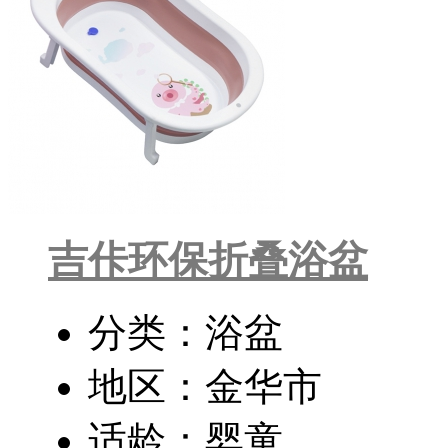
吉佧环保折叠浴盆
分类：浴盆
地区：金华市
适龄：婴童