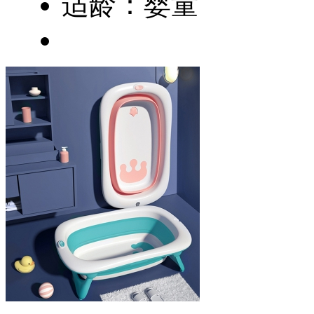
适龄：婴童