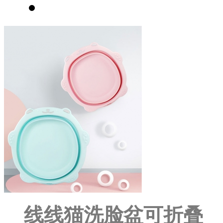
线线猫洗脸盆可折叠