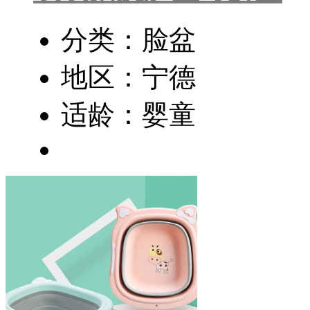
分类：脸盆
地区：宁德
适龄：婴童