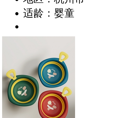
适龄：婴童