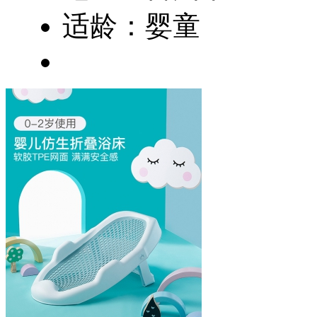
适龄：婴童