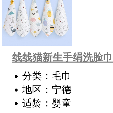
线线猫新生手绢洗脸巾
分类：毛巾
地区：宁德
适龄：婴童