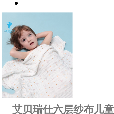
艾贝瑞仕六层纱布儿童