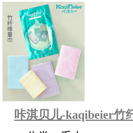
咔淇贝儿-kaqibeie