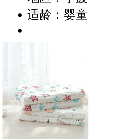
适龄：婴童