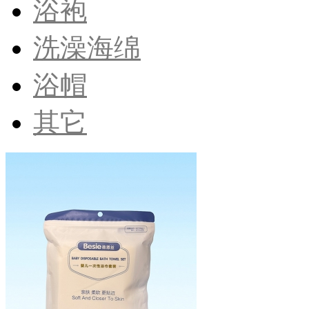
浴袍
洗澡海绵
浴帽
其它