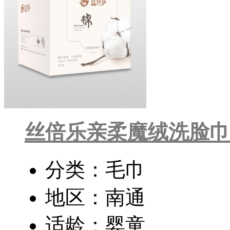
丝倍乐亲柔魔绒洗脸巾
分类：毛巾
地区：南通
适龄：婴童