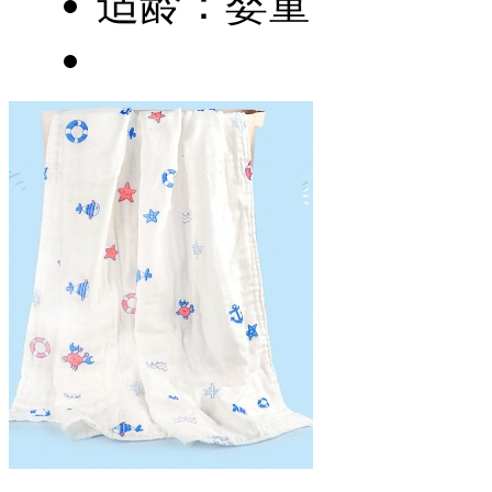
适龄：婴童