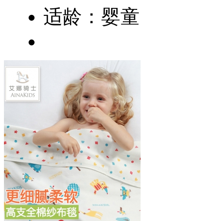
适龄：婴童