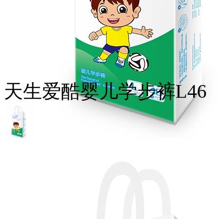
天生爱酷婴儿学步裤L46