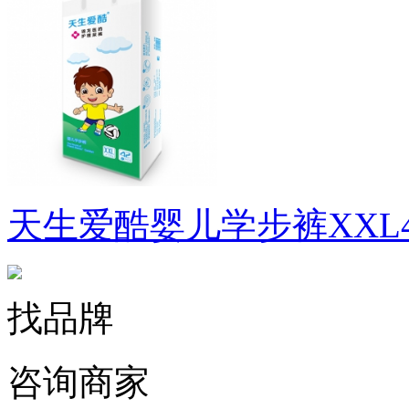
天生爱酷婴儿学步裤XXL4
找品牌
咨询商家