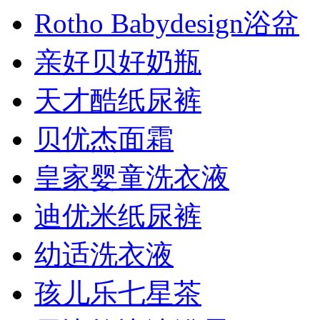
Rotho Babydesign浴盆
亲好贝好奶瓶
天才酷纸尿裤
贝优杰面霜
皇家婴童洗衣液
迪优米纸尿裤
幼适洗衣液
孩儿乐七星茶