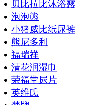
贝比拉比沐浴露
泡泡熊
小猪威比纸尿裤
熊尼多利
福瑞祥
清花润湿巾
荣福堂尿片
英维氏