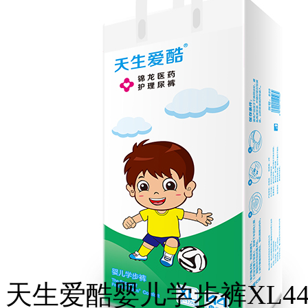
天生爱酷婴儿学步裤XL4