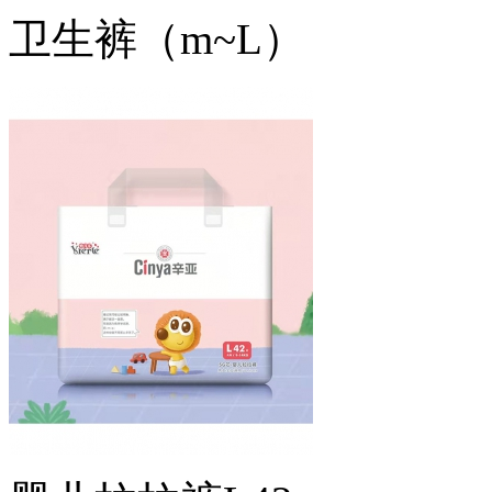
卫生裤（m~L）