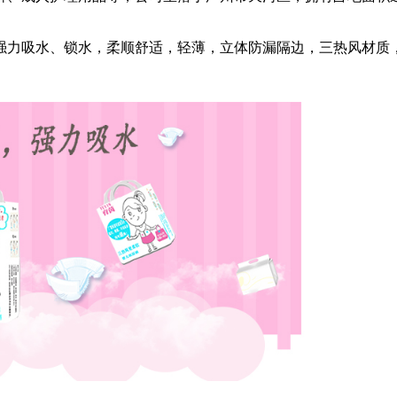
强力吸水、锁水，柔顺舒适，轻薄，立体防漏隔边，三热风材质