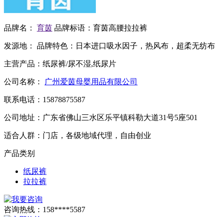
品牌名：
育茵
品牌标语：
育茵高腰拉拉裤
发源地：
品牌特色：
日本进口吸水因子，热风布，超柔无纺布
主营产品：
纸尿裤/尿不湿,纸尿片
公司名称：
广州爱茵母婴用品有限公司
联系电话：
15878875587
公司地址：
广东省佛山三水区乐平镇科勒大道31号5座501
适合人群：
门店，各级地域代理，自由创业
产品类别
纸尿裤
拉拉裤
咨询热线：
158****5587