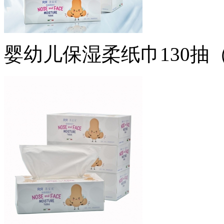
婴幼儿保湿柔纸巾130抽