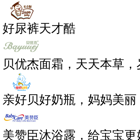
好尿裤天才酷
贝优杰面霜，天天本草，
亲好贝好奶瓶，妈妈美丽
美赞臣沐浴露，给宝宝更