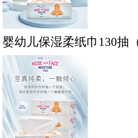
婴幼儿保湿柔纸巾130抽