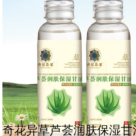
奇花异草芦荟润肤保湿甘