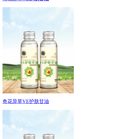
奇花异草VE护肤甘油