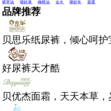
紫草油
驱蚊液
橄榄油
金水
驱蚊夹
凝露
品牌推荐
贝思乐纸尿裤，倾心呵护
好尿裤天才酷
贝优杰面霜，天天本草，