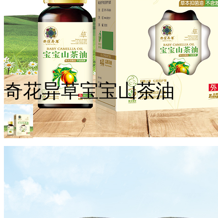
奇花异草宝宝山茶油