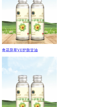
奇花异草VE护肤甘油