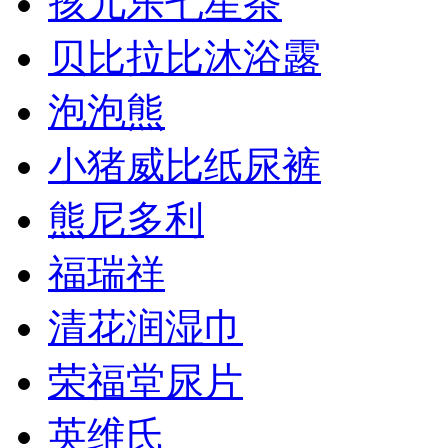
孩儿乐七星茶
贝比拉比沐浴露
泡泡熊
小猪威比纸尿裤
熊尼多利
福瑞祥
清花润湿巾
荣福堂尿片
英维氏