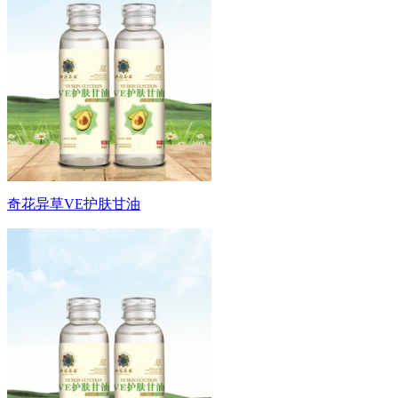
奇花异草VE护肤甘油