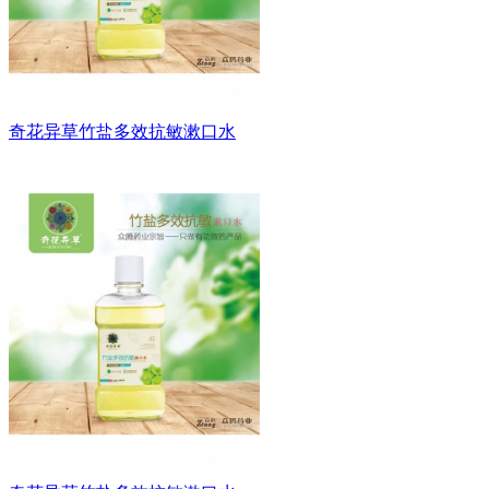
奇花异草竹盐多效抗敏漱口水