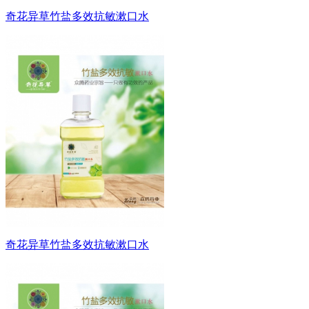
奇花异草竹盐多效抗敏漱口水
奇花异草竹盐多效抗敏漱口水