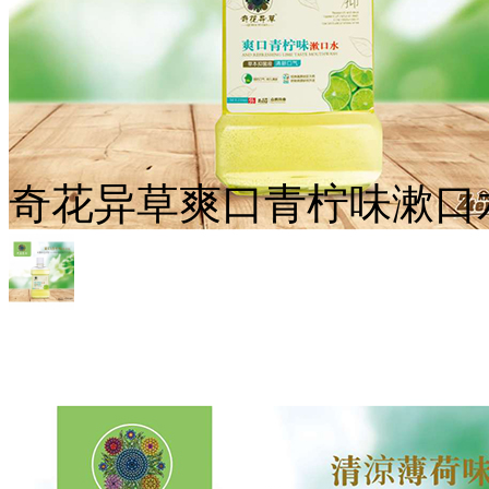
奇花异草爽口青柠味漱口