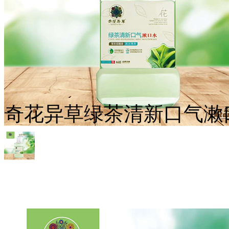
奇花异草绿茶清新口气漱