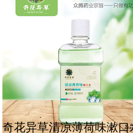
奇花异草清凉薄荷味漱口