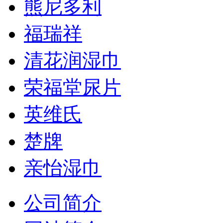
熊尼多利
福瑞祥
清花润湿巾
荣福堂尿片
英维氏
楚牌
亲怡湿巾
公司简介