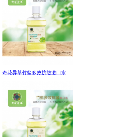
奇花异草竹盐多效抗敏漱口水