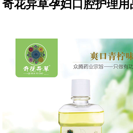
奇花异草孕妇口腔护理用